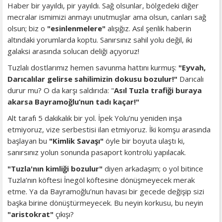
Haber bir yayıldı, pir yayıldı. Sağ olsunlar, bölgedeki diğer
mecralar ismimizi anmayı unutmuşlar ama olsun, canları sağ
olsun; biz o
"esinlenmelere"
alışığız. Asıl şenlik haberin
altındaki yorumlarda koptu. Sanırsınız sahil yolu değil, iki
galaksi arasında solucan deliği açıyoruz!
Tuzlalı dostlarımız hemen savunma hattını kurmuş:
"Eyvah,
Darıcalılar gelirse sahilimizin dokusu bozulur!"
Darıcalı
durur mu? O da karşı saldırıda: "
Asıl Tuzla trafiği buraya
akarsa Bayramoğlu’nun tadı kaçar!"
Alt tarafı 5 dakikalık bir yol. İpek Yolu’nu yeniden inşa
etmiyoruz, vize serbestisi ilan etmiyoruz. İki komşu arasında
başlayan bu
"Kimlik Savaşı"
öyle bir boyuta ulaştı ki,
sanırsınız yolun sonunda pasaport kontrolü yapılacak.
"Tuzla'nın kimliği bozulur"
diyen arkadaşım; o yol bitince
Tuzla’nın köftesi İnegöl köftesine dönüşmeyecek merak
etme. Ya da Bayramoğlu’nun havası bir gecede değişip sizi
başka birine dönüştürmeyecek. Bu neyin korkusu, bu neyin
"aristokrat"
çıkışı?