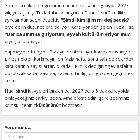
Yorumları okurken gözümün önüne bir sahne geliyor: 2027
yılı, yol açılmış. Tuzla tabelasını gören Darıcalı sürücü dikiz
aynasından saçını düzeltip
"Şimdi kimliğim mi değişecek?"
diye derin düşüncelere dalıyor. Karşı yönden gelen Tuzlalı ise
"Darıca sınırına giriyorum, eyvah kültürüm eriyor mu?"
diye gaza basıyor.
Yapmayın, etmeyin... Biz aynı denizin, aynı körfezin insanıyız.
Birleşmekten korkmayın; en fazla hafta sonu sahilde çekirdek
kabuklarının sayısı artar, o kadar. Kimlik dediğiniz şey asfaltla
bozulacak kadar zayıfsa, zaten o kimliği bir gözden geçirmek
lazım.
Hadi şimdi klavyeleri bırakın da, 2027’de o 5 dakikalık yolda
dinleyeceğiniz şarkıyı seçin. Ama dikkat edin, şarkı seçiminiz
komşu ilçenin
"kültürünü"
bozmasın!
Yorumunuz: