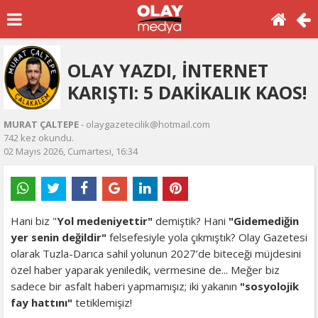
OLAY YAZDI, İNTERNET
KARIŞTI: 5 DAKİKALIK KAOS!
MURAT ÇALTEPE
- olaygazetecilik@hotmail.com
742 kez okundu.
02 Mayıs 2026, Cumartesi, 16:34
Hani biz "
Yol medeniyettir"
demiştik? Hani
"Gidemediğin
yer senin değildir"
felsefesiyle yola çıkmıştık? Olay Gazetesi
olarak Tuzla-Darıca sahil yolunun 2027’de biteceği müjdesini
özel haber yaparak yeniledik, vermesine de... Meğer biz
sadece bir asfalt haberi yapmamışız; iki yakanın
"sosyolojik
fay hattını"
tetiklemişiz!