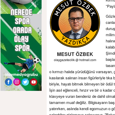
“Payl
Gözle
canla
duruş
milim
halını
kalab
Şimdi
MESUT ÖZBEK
başla
olaygazetecilik @ hotmail.com
tasar
o kırmızı halıda yürüdüğünü varsayan,
kasılarak salınan insan figürleriyle tı
biriyle, hayatı bitmek bilmeyen bir ödül t
İşin asıl eğlenceli, hınzır ve bir o kadar 
klavyeye vuran bendeniz de dahil olmak
tamamen muaf değiliz. Bilgisayarın ba
yatırırken, aslında kendi egomuzun o gö
salındığını gizlemeye çalışıyoruz. "Bakı