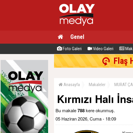
Genel
Foto Galeri
Video Galeri
Maka
Flaş 
Anasayfa
Makaleler
MURAT ÇA
Kırmızı Halı İns
Bu makale
788
kere okunmuş.
05 Haziran 2026, Cuma - 18:09
Kırmı