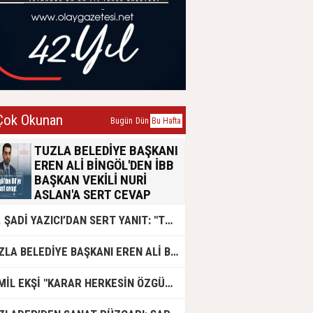
ok Okunan
Bugün
Dün
Bu Hafta
TUZLA BELEDİYE BAŞKANI
EREN ALİ BİNGÖL'DEN İBB
BAŞKAN VEKİLİ NURİ
ASLAN'A SERT CEVAP
Tuzla Belediye Başkanı Eren Ali
DR. ŞADİ YAZICI’DAN SERT YANIT: "TUZLA’YA YÖNELİK KİN VE HIRSIN TUTARSIZLIKLAR MANZUMESİ"
Bingöl, İBB Başkan Vekili Nuri
Aslan’ın emsal transferi konusundaki
açıklamalarına yazılı bir basın
TUZLA BELEDİYE BAŞKANI EREN ALİ BİNGÖL AK PARTİ'DE
açıklamasıyla yanıt verdi. Konunun
siyasi polemik değil, yaklaşık 50 bin
Tuzlalının geleceğini ilgilendiren
CEMİL EKŞİ "KARAR HERKESİN ÖZGÜRLÜĞÜ"
hayati bir sorun olduğunu vurgulayan
Bingöl, usulsüzlük iddialarının 2019-
2024 yıllarına ait olduğunu belirtti.