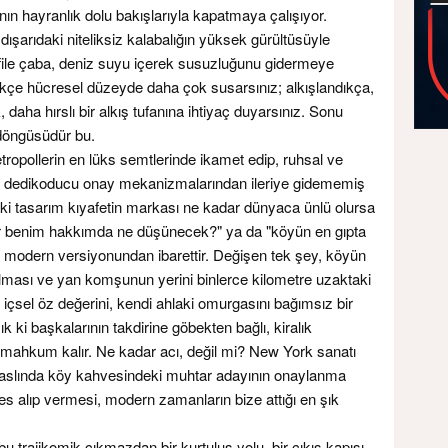
ının hayranlık dolu bakışlarıyla kapatmaya çalışıyor.
dışarıdaki niteliksiz kalabalığın yüksek gürültüsüyle
afile çaba, deniz suyu içerek susuzluğunu gidermeye
tikçe hücresel düzeyde daha çok susarsınız; alkışlandıkça,
 daha hırslı bir alkış tufanına ihtiyaç duyarsınız. Sonu
 döngüsüdür bu.
tropollerin en lüks semtlerinde ikamet edip, ruhsal ve
sığ, dedikoducu onay mekanizmalarından ileriye gidememiş
tındaki tasarım kıyafetin markası ne kadar dünyaca ünlü olursa
ar benim hakkımda ne düşünecek?" ya da "köyün en gıpta
n modern versiyonundan ibarettir. Değişen tek şey, köyün
 olması ve yan komşunun yerini binlerce kilometre uzaktaki
di içsel öz değerini, kendi ahlaki omurgasını bağımsız bir
ki başkalarının takdirine göbekten bağlı, kiralık
 mahkum kalır. Ne kadar acı, değil mi? New York sanatı
, aslında köy kahvesindeki muhtar adayının onaylanma
 alıp vermesi, modern zamanların bize attığı en şık
 trajikomik çıkmazdan bir kurtuluş yolu, bir çıkış kapısı