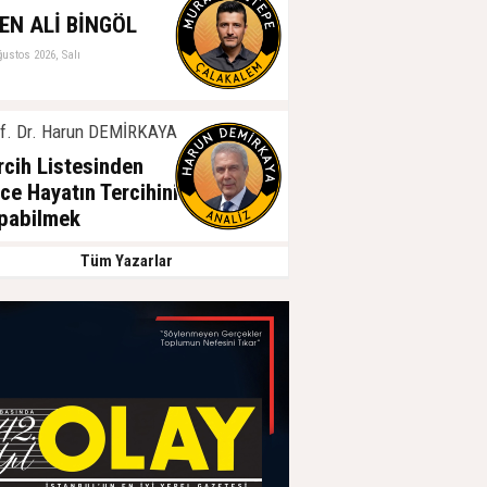
EN ALİ BİNGÖL
ğustos 2026, Salı
f. Dr. Harun DEMİRKAYA
rcih Listesinden
ce Hayatın Tercihini
pabilmek
ğustos 2026, Salı
Tüm Yazarlar