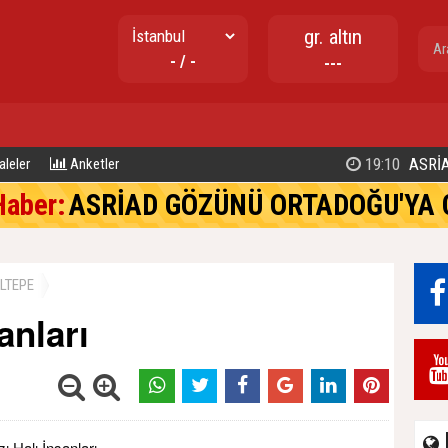
gr. altın
- / -
---
17:02
TUZLA BELEDİYE BAŞKANI EREN 
leler
Anketler
Haber:
ASRİAD GÖZÜNÜ ORTADOĞU'YA 
LTEPE
anları
zı Halı İnsanları