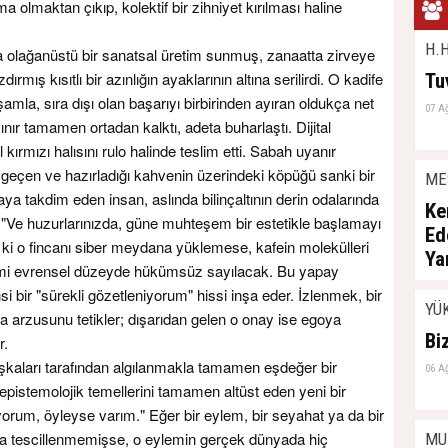
 olmaktan çıkıp, kolektif bir zihniyet kırılması haline
H.H
ma olağanüstü bir sanatsal üretim sunmuş, zanaatta zirveye
rmış kısıtlı bir azınlığın ayaklarının altına serilirdi. O kadife
Tu
mla, sıra dışı olan başarıyı birbirinden ayıran oldukça net
07 A
sınır tamamen ortadan kalktı, adeta buharlaştı. Dijital
 kırmızı halısını rulo halinde teslim etti. Sabah uyanır
eçen ve hazırladığı kahvenin üzerindeki köpüğü sanki bir
ME
 takdim eden insan, aslında bilinçaltının derin odalarında
Ke
"Ve huzurlarınızda, güne muhteşem bir estetikle başlamayı
Ed
 ki o fincanı siber meydana yüklemese, kafein molekülleri
Ya
emi evrensel düzeyde hükümsüz sayılacak. Bu yapay
06 A
i bir "sürekli gözetleniyorum" hissi inşa eder. İzlenmek, bir
YÜ
 arzusunu tetikler; dışarıdan gelen o onay ise egoya
Bi
r.
aşkaları tarafından algılanmakla tamamen eşdeğer bir
06 A
pistemolojik temellerini tamamen altüst eden yeni bir
şıyorum, öyleyse varım." Eğer bir eylem, bir seyahat ya da bir
nda tescillenmemişse, o eylemin gerçek dünyada hiç
MU