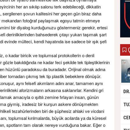
ircinin her an sıkılıp salonu terk edebileceği, dikkatin
, sergilenen şovun kalitesini her geçen gün biraz daha
bir mekandan fotoğraf paylaşmak egoyu tatmin etmeye
amimi bir diyalog kurduğunuzu göstermeniz gerekir, ertesi
sefi derinliklerinden bahsederek çıtayı yukarı taşımak şart
ndi evinde mülteci, kendi hayatında ise sadece bir ışık şefi
Ç
z, o kadar biricik ve toplumsal protokollerin o denli
ir gözle bakıldığında ne kadar feci şekilde tek tipleştiklerinin
 en hüzünlü paradoksu da buradadır. Orijinal olmak adına
iber tornadan çıkmış tek tip plastik bebeklere dönüşür.
nuşur, aynı felsefi akımların adını anar, tamamen aynı
erinlikteki aforizmaların arkasına saklanırlar. Kendini gri
lamak amacıyla o ışıltılı zemine fırlayan insan, günün
forma giymiş, iradesiz bir kurşun askere dönüşmekten
ikeli tezahürlerinden biri de şüphesiz ahlaki ve vicdani
anı, toplumsal kırılmalarda, büyük acılarda ya da küresel
ının, spotların tam olarak nereye vurduğuna bakar. Eğer o