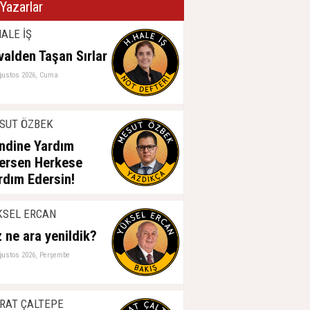
Yazarlar
ALE İŞ
valden Taşan Sırlar
ğustos 2026, Cuma
SUT ÖZBEK
ndine Yardım
ersen Herkese
rdım Edersin!
ğustos 2026, Perşembe
KSEL ERCAN
z ne ara yenildik?
ğustos 2026, Perşembe
RAT ÇALTEPE