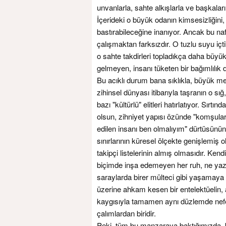
unvanlarla, sahte alkışlarla ve başkalar
İçerideki o büyük odanın kimsesizliğini, 
bastırabileceğine inanıyor. Ancak bu n
çalışmaktan farksızdır. O tuzlu suyu iç
o sahte takdirleri topladıkça daha büyük,
gelmeyen, insanı tüketen bir bağımlılık
Bu acıklı durum bana sıklıkla, büyük me
zihinsel dünyası itibarıyla taşranın o 
bazı "kültürlü" elitleri hatırlatıyor. Sır
olsun, zihniyet yapısı özünde "komşul
edilen insanı ben olmalıyım" dürtüsünü
sınırlarının küresel ölçekte genişlemiş
takipçi listelerinin almış olmasıdır. Ken
biçimde inşa edemeyen her ruh, ne yazık 
saraylarda birer mülteci gibi yaşamaya
üzerine ahkam kesen bir entelektüelin
kaygısıyla tamamen aynı düzlemde nefes
çalımlardan biridir.
Peki, tüm bu manzaraya baktığımızda, bu