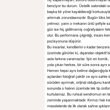
benziyor bu durum. Üstelik salondaki sey
başka bir yöne kayabileceği korkusuyla
artırmak zorundasınızdır. Bugün lüks 
yetmez; yarın o mekanın ünlü şefiyle s
gün ise hiç gidilmemiş coğrafyaların fel
olur. Bu performans çılgınlığı, insanı ke
pozisyonuna düşürür.
Bu insanlar, kendilerini o kadar benzersi
üzerinde görürler ki, dışarıdan objektif b
asla farkına varamazlar. İşin en komik,
yola çıkan herkes, bir süre sonra aynı s
Hemen hepsi aynı kelime dağarcığıyla ko
açılardan fotoğraf çekilir ve aynı sahte d
sürüden ayırmak, orijinal olduğunu kanıt
sonunda o halının üzerinde tek tip üni
kurtulamaz. Bu ruhsal sendromun en tehl
zeminde yaşanmaktadır. Kırmızı halı ins
meselelerde de ilk olarak sahne ışıklar