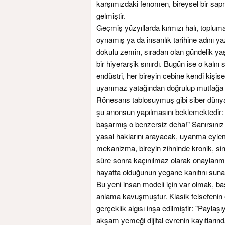
karşımızdaki fenomen, bireysel bir sapma
gelmiştir.
Geçmiş yüzyıllarda kırmızı halı, toplu
oynamış ya da insanlık tarihine adını yazdı
dokulu zemin, sıradan olan gündelik yaşa
bir hiyerarşik sınırdı. Bugün ise o kalın 
endüstri, her bireyin cebine kendi kişisel
uyanmaz yatağından doğrulup mutfağa g
Rönesans tablosuymuş gibi siber dünyaya
şu anonsun yapılmasını beklemektedir: 
başarmış o benzersiz deha!" Sanırsınız
yasal haklarını arayacak, uyanma eyl
mekanizma, bireyin zihninde kronik, sins
süre sonra kaçınılmaz olarak onaylanma
hayatta olduğunun yegane kanıtını suna
Bu yeni insan modeli için var olmak, b
anlama kavuşmuştur. Klasik felsefenin e
gerçeklik algısı inşa edilmiştir: "Payla
akşam yemeği dijital evrenin kayıtları