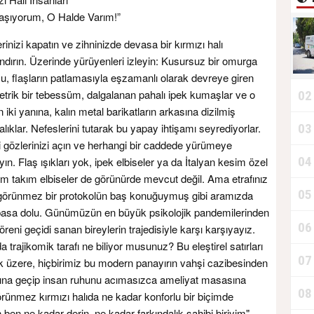
aşıyorum, O Halde Varım!”
rinizi kapatın ve zihninizde devasa bir kırmızı halı
ndırın. Üzerinde yürüyenleri izleyin: Kusursuz bir omurga
u, flaşların patlamasıyla eşzamanlı olarak devreye giren
etrik bir tebessüm, dalgalanan pahalı ipek kumaşlar ve o
02
n iki yanına, kalın metal barikatların arkasına dizilmiş
alıklar. Nefeslerini tutarak bu yapay ihtişamı seyrediyorlar.
03
T
 gözlerinizi açın ve herhangi bir caddede yürümeye
04
yın. Flaş ışıkları yok, ipek elbiseler ya da İtalyan kesim özel
D
ım takım elbiseler de görünürde mevcut değil. Ama etrafınız
05
 görünmez bir protokolün baş konuğuymuş gibi aramızda
ka basa dolu. Günümüzün en büyük psikolojik pandemilerinden
06
T
öreni geçidi sanan bireylerin trajedisiyle karşı karşıyayız.
da trajikomik tarafı ne biliyor musunuz? Bu eleştirel satırları
07
 üzere, hiçbirimiz bu modern panayırın vahşi cazibesinden
şına geçip insan ruhunu acımasızca ameliyat masasına
08
rünmez kırmızı halıda ne kadar konforlu bir biçimde
n ben ne kadar derin, ne kadar farkındalık sahibi biriyim"