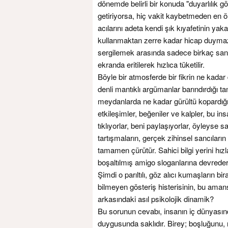
dönemde belirli bir konuda "duyarlılık gö
getiriyorsa, hiç vakit kaybetmeden en ön 
acılarını adeta kendi şık kıyafetinin yaka
kullanmaktan zerre kadar hicap duymaz
sergilemek arasında sadece birkaç saniy
ekranda eritilerek hızlıca tüketilir.
Böyle bir atmosferde bir fikrin ne kadar
denli mantıklı argümanlar barındırdığı ta
meydanlarda ne kadar gürültü kopardığı, k
etkileşimler, beğeniler ve kalpler, bu ins
tıklıyorlar, beni paylaşıyorlar, öyleyse 
tartışmaların, gerçek zihinsel sancıların
tamamen çürütür. Sahici bilgi yerini hızl
boşaltılmış amigo sloganlarına devreder
Şimdi o parıltılı, göz alıcı kumaşların b
bilmeyen gösteriş histerisinin, bu amans
arkasındaki asıl psikolojik dinamik?
Bu sorunun cevabı, insanın iç dünyasınd
duygusunda saklıdır. Birey; boşluğunu, r