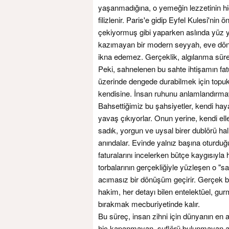
yaşanmadığına, o yemeğin lezzetinin hiç
filizlenir. Paris'e gidip Eyfel Kulesi'n
çekiyormuş gibi yaparken aslında yüz yi
kazımayan bir modern seyyah, eve dön
ikna edemez. Gerçeklik, algılanma süres
Peki, sahnelenen bu sahte ihtişamın fat
üzerinde dengede durabilmek için topukla
kendisine. İnsan ruhunu anlamlandırmay
Bahsettiğimiz bu şahsiyetler, kendi hay
yavaş çıkıyorlar. Onun yerine, kendi ell
sadık, yorgun ve uysal birer dublörü ha
anındalar. Evinde yalnız başına oturd
faturalarını incelerken bütçe kaygısıyla
torbalarının gerçekliğiyle yüzleşen o "s
acımasız bir dönüşüm geçirir. Gerçek 
hakim, her detayı bilen entelektüel, gu
bırakmak mecburiyetinde kalır.
Bu süreç, insan zihni için dünyanın en ağ
hiç kapanmayan, suflörü bulunmayan ab