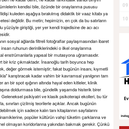
09
ümlelerin kendisi bile, özünde bir onaylanma pususu
 fildişi kuleden aşağıya bırakılmış didaktik bir vaaz kitabı ya
10
tesi değildir. Bu metin; hepimizin, en çok da bu satırların
lu yüzüyle giriştiği, yer yer kendi trajedisine de acı acı
sidir.
ın sosyal ağlarda filtreli fotoğraflar paylaşmasından ibaret
, insan ruhunun derinliklerindeki o ilkel onaylanma
jital enstrümanlarla yapısal bir mutasyona uğramasıdır.
 bir kriz çıkmaktadır. İnsanoğlu tarih boyunca hep
ek, değer görmek istemiştir; fakat bugünün insanı, kıymetli
akla" karıştıracak kadar vahim bir kavramsal yanılgının tam
n bir spot ışığının altında hayal eden kitleler, klinik
başına doldurmasa bile, gündelik yaşamda histerik birer
eleneksel psikiyatri ve klasik psikoterapi ekolleri, bu tür
larla, sınırları çizilmiş teorilerle açıklar. Ancak bugünün
ebilmek için sadece kalın tanı kitaplarının sayfalarını
inamiklerine, popüler kültürün vahşi tüketim çarklarına ve
yonel olmayan koridorlarına yakından bakmak gerekir. Çünkü