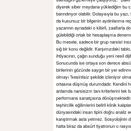
diyerek siber meydana yüklediğim bu c
barındırıyor olabilir. Dolayısıyla bu yazı,
da kusursuz bir bilgenin aydınlanma reçe
yazarının aynadaki o kibirli, zaaflarla do
gülebildiği ortak bir hesaplaşma deneme
Bu mesele, sadece bir grup narsist insan
sığ bir konu değildir. Karşımızdaki tablo
ihtiyacının, çağın sunduğu yeni nesil di
Sonucunda ise ortaya son derece absürt
birilerinin gözünde saygın bir yer edinm
olmayı "kesintisiz şekilde izleniyor olm
ortasına düşmüş durumdadır. Kendini her a
anlamda narsisizm tanı kriterlerini tek 
performans sanatçısına dönüşmektedir. G
teşhircilik eğilimlerini belirli klinik kalıp
dünyasındaki insan tipini doğru analiz ed
karıştırmak asla yetmez. Sosyolojinin d
hatta biraz da absürt tiyatronun o ras