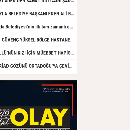
TUZLADER’DEN SANAT RÜZGARI: ŞARKILAR TUZLA İÇİN SÖYLENDİ
TUZLA BELEDİYE BAŞKANI EREN ALİ BİNGÖL’DEN İBB’YE SORULAR: "O ZAMAN NEDEN GÖRMEDİNİZ?
Tuzla Belediyesi'nin ilk tam zamanlı gündüz bakımevi için ön kayıtlar başlıyor
DR. GÜVENÇ YÜKSEL BÖLGE HASTANESİ'NDE ÇALIŞMAYA BAŞLADI
GÜLLÜ'NÜN KIZI İÇİN MÜEBBET HAPİS CEZASI İSTENDİ!
ASRİAD GÖZÜNÜ ORTADOĞU'YA ÇEVİRDİ