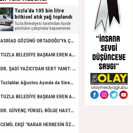
Tuzla’da 105 bin litre
bitkisel atık yağ toplandı
Tuzla Belediyesi tarafından ilçede
yürütülen çalışmalar kapsamında
2026 yılında 105 bin litre bitkisel atık
yağ toplandı. Muhtarlık, okul, mahalle
ASRİAD GÖZÜNÜ ORTADOĞU'YA ÇEVİRDİ
merkezi, mobil atık getirme merkezi,
işletme ve hanelerden toplanan atık
yağlar, biodizel üretiminde
UZLA BELEDİYE BAŞKANI EREN ALİ BİNGÖL’DEN İBB’YE SORULAR: "O ZAMAN NEDEN GÖRMEDİNİZ?
kullanılmak üzere geri dönüşüme
kazandırılıyor.
R. ŞADİ YAZICI’DAN SERT YANIT: "TUZLA’YA YÖNELİK KİN VE HIRSIN TUTARSIZLIKLAR MANZUMESİ"
Tuzlalılar Ağustos Ayında da Sinemaya Doyacak
UZLA BELEDİYE BAŞKANI EREN ALİ BİNGÖL'DEN İBB BAŞKAN VEKİLİ NURİ ASLAN'A SERT CEVAP
DR. GÜVENÇ YÜKSEL BÖLGE HASTANESİ'NDE ÇALIŞMAYA BAŞLADI
CEMİL EKŞİ "KARAR HERKESİN ÖZGÜRLÜĞÜ"