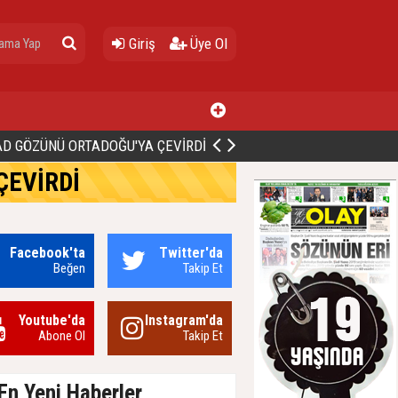
Giriş
Üye Ol
ALİ BİNGÖL’DEN İBB’YE SORULAR: "O ZAMAN NEDEN GÖRMEDİNİZ?
ÇEVİRDİ
Facebook'ta
Twitter'da
Beğen
Takip Et
Youtube'da
Instagram'da
Abone Ol
Takip Et
En Yeni Haberler