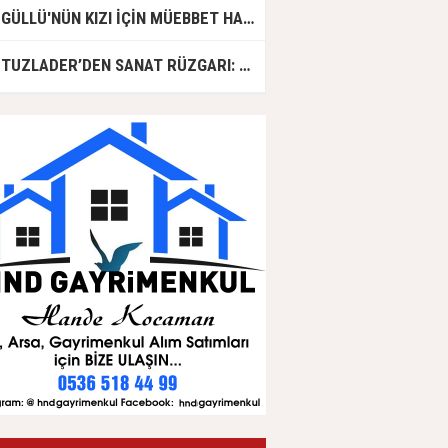
GÜLLÜ'NÜN KIZI İÇİN MÜEBBET HAPİS CEZASI İSTENDİ!
TUZLADER’DEN SANAT RÜZGARI: ŞARKILAR TUZLA İÇİN SÖYLENDİ