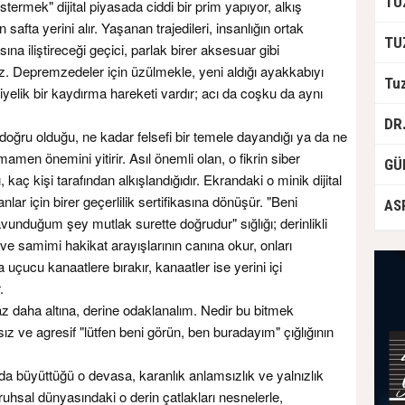
stermek" dijital piyasada ciddi bir prim yapıyor, alkış
safta yerini alır. Yaşanan trajedileri, insanlığın ortak
sına iliştireceği geçici, parlak birer aksesuar gibi
. Depremzedeler için üzülmekle, yeni aldığı ayakkabıyı
elik bir kaydırma hareketi vardır; acı da coşku da aynı
 doğru olduğu, ne kadar felsefi bir temele dayandığı ya da ne
mamen önemini yitirir. Asıl önemli olan, o fikrin siber
aç kişi tarafından alkışlandığıdır. Ekrandaki o minik dijital
anlar için birer geçerlilik sertifikasına dönüşür. "Beni
savunduğum şey mutlak surette doğrudur" sığlığı; derinlikli
 ve samimi hakikat arayışlarının canına okur, onları
a uçucu kanaatlere bırakır, kanaatler ise yerini içi
.
iraz daha altına, derine odaklanalım. Nedir bu bitmek
ız ve agresif "lütfen beni görün, ben buradayım" çığlığının
a büyüttüğü o devasa, karanlık anlamsızlık ve yalnızlık
uhsal dünyasındaki o derin çatlakları nesnelerle,