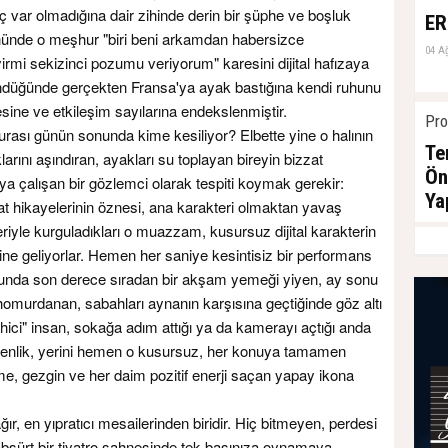
 var olmadığına dair zihinde derin bir şüphe ve boşluk
ER
in önünde o meşhur "biri beni arkamdan habersizce
04 A
rmi sekizinci pozumu veriyorum" karesini dijital hafızaya
düğünde gerçekten Fransa'ya ayak bastığına kendi ruhunu
ine ve etkileşim sayılarına endekslenmiştir.
Pro
urası günün sonunda kime kesiliyor? Elbette yine o halının
Te
rını aşındıran, ayakları su toplayan bireyin bizzat
Ön
a çalışan bir gözlemci olarak tespiti koymak gerekir:
Ya
at hikayelerinin öznesi, ana karakteri olmaktan yavaş
eriyle kurguladıkları o muazzam, kusursuz dijital karakterin
04 A
line geliyorlar. Hemen her saniye kesintisiz bir performans
uğunda son derece sıradan bir akşam yemeği yiyen, ay sonu
 homurdanan, sabahları aynanın karşısına geçtiğinde göz altı
ahici" insan, sokağa adım attığı ya da kamerayı açtığı anda
benlik, yerini hemen o kusursuz, her konuya tamamen
rme, gezgin ve her daim pozitif enerji saçan yapay ikona
ır, en yıpratıcı mesailerinden biridir. Hiç bitmeyen, perdesi
sürt bir tiyatro sahnesinde tek başınıza oynamaya