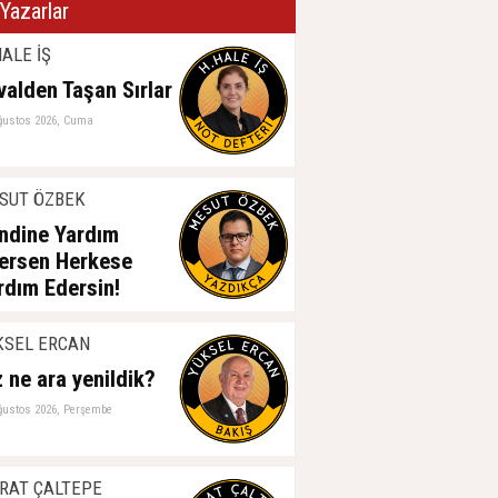
Yazarlar
ALE İŞ
valden Taşan Sırlar
ğustos 2026, Cuma
SUT ÖZBEK
ndine Yardım
ersen Herkese
rdım Edersin!
ğustos 2026, Perşembe
KSEL ERCAN
z ne ara yenildik?
ğustos 2026, Perşembe
RAT ÇALTEPE