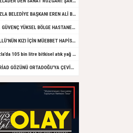
TUZLADER’DEN SANAT RÜZGARI: ŞARKILAR TUZLA İÇİN SÖYLENDİ
TUZLA BELEDİYE BAŞKANI EREN ALİ BİNGÖL’DEN İBB’YE SORULAR: "O ZAMAN NEDEN GÖRMEDİNİZ?
DR. GÜVENÇ YÜKSEL BÖLGE HASTANESİ'NDE ÇALIŞMAYA BAŞLADI
GÜLLÜ'NÜN KIZI İÇİN MÜEBBET HAPİS CEZASI İSTENDİ!
Tuzla’da 105 bin litre bitkisel atık yağ toplandı
ASRİAD GÖZÜNÜ ORTADOĞU'YA ÇEVİRDİ