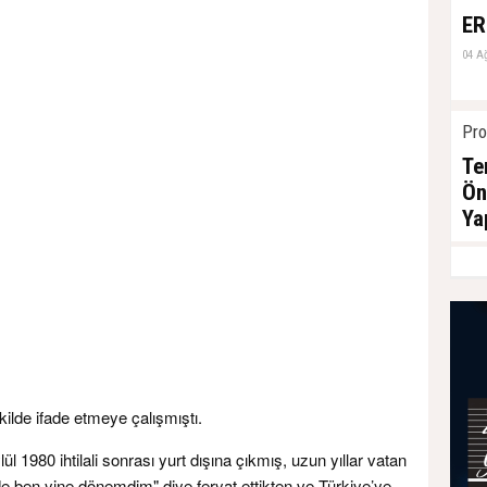
ER
04 A
Pro
Te
Ön
Ya
04 A
kilde ifade etmeye çalışmıştı.
 1980 ihtilali sonrası yurt dışına çıkmış, uzun yıllar vatan
 ben yine dönemdim" diye feryat ettikten ve Türkiye’ye