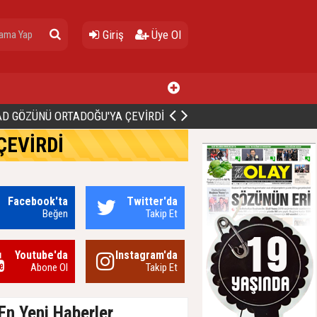
Giriş
Üye Ol
ALİ BİNGÖL’DEN İBB’YE SORULAR: "O ZAMAN NEDEN GÖRMEDİNİZ?
ÇEVİRDİ
Facebook'ta
Twitter'da
Beğen
Takip Et
Youtube'da
Instagram'da
Abone Ol
Takip Et
En Yeni Haberler