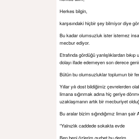
Herkes bilgin,
karşısındaki hiçbir şey bilmiyor diye gö
Bu kadar olumsuzluk ister istemez insa
mecbur ediyor.
Etrafında gördüğü yanlışlıklardan bıkıp
dolayı ifade edemeyen son derece geniş b
Bütün bu olumsuzluklar toplumun bir ferd
Yıllar yılı dost bildiğimiz çevrelerden o
limana sığınmak adına hiç geriye dönmed
uzaklaşmanın artık bir mecburiyet oldu
Bu aralar bizim sığındığımız liman şai
“Yalnızlık caddede sokakta evde
Ben beni özlerim gurbet bu derim