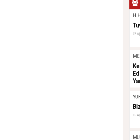
H.H
Tu
07 A
ME
Ke
Ed
Ya
06 A
YÜ
Bi
06 A
MU