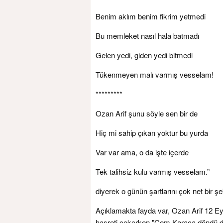
Benim aklım benim fikrim yetmedi
Bu memleket nasıl hala batmadı
Gelen yedi, giden yedi bitmedi
Tükenmeyen malı varmış vesselam!
*********
Ozan Arif şunu söyle sen bir de
Hiç mi sahip çıkan yoktur bu yurda
Var var ama, o da işte içerde
Tek talihsiz kulu varmış vesselam.”
diyerek o günün şartlarını çok net bir şe
Açıklamakta fayda var, Ozan Arif 12 Eylül
hasreti çekerken "Cem Karaca döndü de