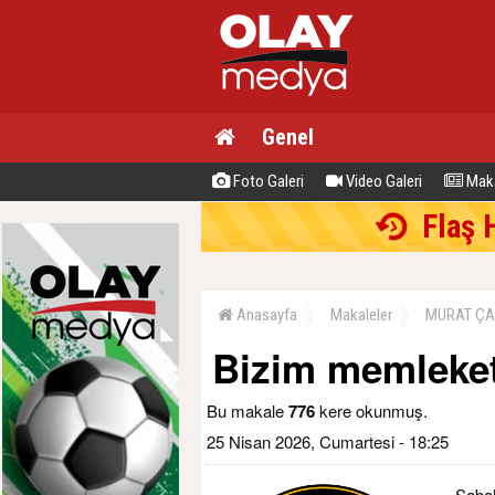
Genel
Foto Galeri
Video Galeri
Maka
Flaş 
Anasayfa
Makaleler
MURAT ÇA
Bizim memleke
Bu makale
776
kere okunmuş.
25 Nisan 2026, Cumartesi - 18:25
Sabah