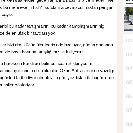
k bu memleketin hali?" sorularına cevap bulmaktan perişan
mdayız.
garibi bu kadar tartışmanın, bu kadar kamplaşmanın hiç
ize de en ufak bir faydası yok.
02
ller bizi derin üzüntüler içerisinde bırakıyor, günün sonunda
rimizle boşu boşuna tartıştığımız ile kalıyoruz.
03
T
ü hareketin kendisini bulmasında, ruh dünyasını
04
D
asında çok önemli bir rolü olan Ozan Arif yıllar önce yazdığı
ünleri tarif ediyor olmalı ki, o gün yazdıkları ile bugünlerde
05
n haller gösteriyor.
06
T
07
08