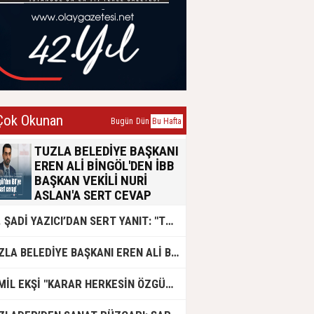
ok Okunan
Bugün
Dün
Bu Hafta
TUZLA BELEDİYE BAŞKANI
EREN ALİ BİNGÖL'DEN İBB
BAŞKAN VEKİLİ NURİ
ASLAN'A SERT CEVAP
Tuzla Belediye Başkanı Eren Ali
DR. ŞADİ YAZICI’DAN SERT YANIT: "TUZLA’YA YÖNELİK KİN VE HIRSIN TUTARSIZLIKLAR MANZUMESİ"
Bingöl, İBB Başkan Vekili Nuri
Aslan’ın emsal transferi konusundaki
açıklamalarına yazılı bir basın
TUZLA BELEDİYE BAŞKANI EREN ALİ BİNGÖL AK PARTİ'DE
açıklamasıyla yanıt verdi. Konunun
siyasi polemik değil, yaklaşık 50 bin
Tuzlalının geleceğini ilgilendiren
CEMİL EKŞİ "KARAR HERKESİN ÖZGÜRLÜĞÜ"
hayati bir sorun olduğunu vurgulayan
Bingöl, usulsüzlük iddialarının 2019-
2024 yıllarına ait olduğunu belirtti.