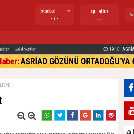
gr. altın
- / -
---
17:02
TUZLA BELEDİYE BAŞKANI EREN 
leler
Anketler
Haber:
ASRİAD GÖZÜNÜ ORTADOĞU'YA 
LTEPE
t
 erken saatlerden gece yarılarına kadar ara vermeden "Ne