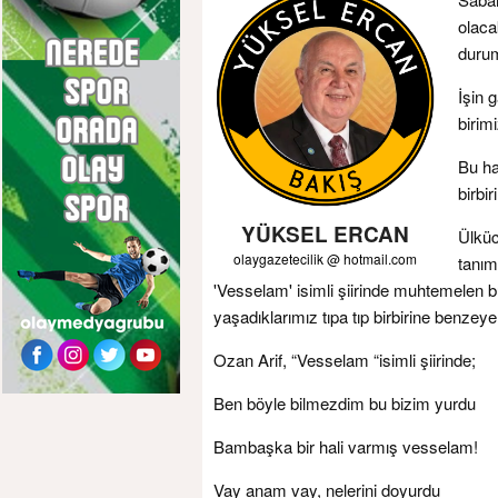
olaca
duru
İşin 
birim
Bu ha
birbi
YÜKSEL ERCAN
Ülküc
olaygazetecilik @ hotmail.com
tanım
'Vesselam' isimli şiirinde muhtemelen bug
yaşadıklarımız tıpa tıp birbirine benzeye
Ozan Arif, “Vesselam “isimli şiirinde;
Ben böyle bilmezdim bu bizim yurdu
Bambaşka bir hali varmış vesselam!
Vay anam vay, nelerini doyurdu