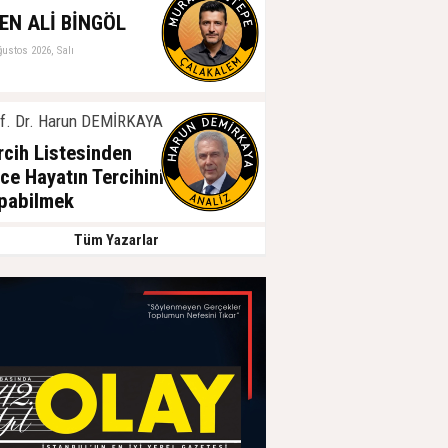
EN ALİ BİNGÖL
ğustos 2026, Salı
f. Dr. Harun DEMİRKAYA
rcih Listesinden
ce Hayatın Tercihini
pabilmek
ğustos 2026, Salı
Tüm Yazarlar