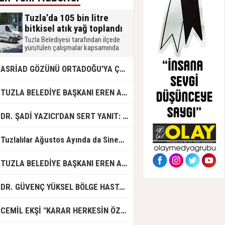
Tuzla’da 105 bin litre
bitkisel atık yağ toplandı
Tuzla Belediyesi tarafından ilçede
yürütülen çalışmalar kapsamında
2026 yılında 105 bin litre bitkisel atık
yağ toplandı. Muhtarlık, okul, mahalle
ASRİAD GÖZÜNÜ ORTADOĞU'YA ÇEVİRDİ
merkezi, mobil atık getirme merkezi,
işletme ve hanelerden toplanan atık
yağlar, biodizel üretiminde
UZLA BELEDİYE BAŞKANI EREN ALİ BİNGÖL’DEN İBB’YE SORULAR: "O ZAMAN NEDEN GÖRMEDİNİZ?
kullanılmak üzere geri dönüşüme
kazandırılıyor.
R. ŞADİ YAZICI’DAN SERT YANIT: "TUZLA’YA YÖNELİK KİN VE HIRSIN TUTARSIZLIKLAR MANZUMESİ"
Tuzlalılar Ağustos Ayında da Sinemaya Doyacak
UZLA BELEDİYE BAŞKANI EREN ALİ BİNGÖL'DEN İBB BAŞKAN VEKİLİ NURİ ASLAN'A SERT CEVAP
DR. GÜVENÇ YÜKSEL BÖLGE HASTANESİ'NDE ÇALIŞMAYA BAŞLADI
CEMİL EKŞİ "KARAR HERKESİN ÖZGÜRLÜĞÜ"