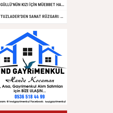
GÜLLÜ'NÜN KIZI İÇİN MÜEBBET HAPİS CEZASI İSTENDİ!
TUZLADER’DEN SANAT RÜZGARI: ŞARKILAR TUZLA İÇİN SÖYLENDİ