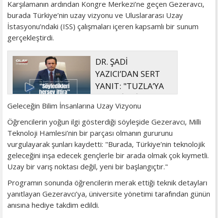
Karşılamanın ardından Kongre Merkezi’ne geçen Gezeravcı,
burada Türkiye’nin uzay vizyonu ve Uluslararası Uzay
İstasyonu’ndaki (ISS) çalışmaları içeren kapsamlı bir sunum
gerçekleştirdi.
DR. ŞADİ
YAZICI’DAN SERT
YANIT: "TUZLA’YA
YÖNELİK KİN VE
Geleceğin Bilim İnsanlarına Uzay Vizyonu
HIRSIN TUTARSIZLIKLAR MANZUMESİ"
Öğrencilerin yoğun ilgi gösterdiği söyleşide Gezeravcı, Milli
Teknoloji Hamlesi’nin bir parçası olmanın gururunu
vurgulayarak şunları kaydetti: "Burada, Türkiye’nin teknolojik
geleceğini inşa edecek gençlerle bir arada olmak çok kıymetli.
Uzay bir varış noktası değil, yeni bir başlangıçtır."
Programın sonunda öğrencilerin merak ettiği teknik detayları
yanıtlayan Gezeravcı’ya, üniversite yönetimi tarafından günün
anısına hediye takdim edildi.