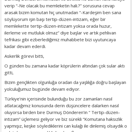
verip “-Ne olacak bu memleketin hali.?” sorusuna cevap
arasak bizim komutan hiç unutmadan “-Kardeşim ben sana
söylüyorum işin başı tertip-düzen-intizam, eğer bir
memlekette tertip-düzen-intizam yoksa orada huzur,
ilerleme ve mutluluk olmaz” diye başlar ve artık pehlivan
tefrikası gibi ezberlediğimiz muhabbete bizi uyutuncaya
kadar devam ederdi.
Askerlik görevi bitti,
O günden bu zamana kadar köprülerin altından çok sular aktı
gitti,
Bizim gençlikten olgunluğa oradan da yaşlılığa doğru başlayan
yolculuğumuz bugünde devam ediyor.
Türkiye’nin içerisinde bulunduğu bu zor zamanları nasıl
atlatacağımız konusunda derin düşüncelere dalarken nasıl
oluyorsa birden bire Durmuş Dönderen’in “ Tertip-düzen-
intizam” üçlemesi geliyor ve biz sürekli “Komutana haksızlık
yapmışız, keşke söylediklerini can kulağı ile dinlemiş olsaydık o