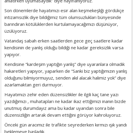
anlatırken uyumasaydık” diye hayıflanıyoruz.
Son dönemlerde hayatımızı esir alan keşmekeşliği gördükçe
intizamsızlık diye bildiğimiz tüm olumsuzlukları bünyesinde
barındıran kötülüklerden kurtulamayacağımızı düşünüyor,
üzülüyoruz.
Vatandaş sabah erken saatlerden gece geç saatlere kadar
kendisinin de yanlış olduğu bildiği ne kadar gereksizlik varsa
yapıyor.
Kendisine “kardeşim yaptığın yanlış” diye uyaranlara olmadık
hakaretleri yapıyor, yaparken de “Sanki biz yaptığımızın yanlış
olduğunu bilmiyormuyuz, senden akıl alacak halimiz yok” diye
azarlamaktan geri durmuyor.
Hayatımızı zehir eden düzensizlikler ile ilgili kaç tane yazı
yazdığımızı , muhatapları ne kadar ikaz ettiğimizi inanın bizde
unutmuş durumdayız ama bu kadar uyarıdan sonra bile
düzensizliğin artarak devam ettiğini görüyor kahroluyoruz.
Önceki gün aracımız ile trafikte seyrederken kırmızı ışık yandı
beklemeye başladık.