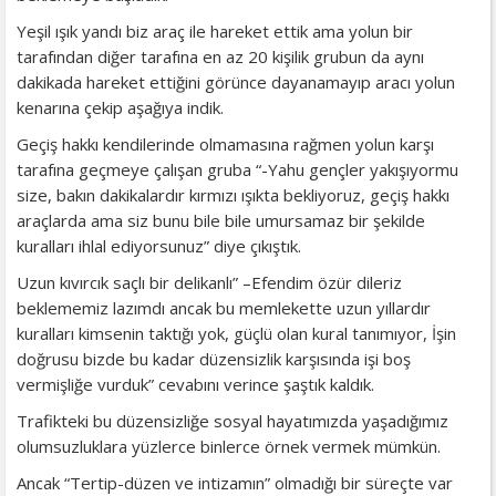
Yeşil ışık yandı biz araç ile hareket ettik ama yolun bir
tarafından diğer tarafına en az 20 kişilik grubun da aynı
dakikada hareket ettiğini görünce dayanamayıp aracı yolun
kenarına çekip aşağıya indik.
Geçiş hakkı kendilerinde olmamasına rağmen yolun karşı
tarafına geçmeye çalışan gruba “-Yahu gençler yakışıyormu
size, bakın dakikalardır kırmızı ışıkta bekliyoruz, geçiş hakkı
araçlarda ama siz bunu bile bile umursamaz bir şekilde
kuralları ihlal ediyorsunuz” diye çıkıştık.
Uzun kıvırcık saçlı bir delikanlı” –Efendim özür dileriz
beklememiz lazımdı ancak bu memlekette uzun yıllardır
kuralları kimsenin taktığı yok, güçlü olan kural tanımıyor, İşin
doğrusu bizde bu kadar düzensizlik karşısında işi boş
vermişliğe vurduk” cevabını verince şaştık kaldık.
Trafikteki bu düzensizliğe sosyal hayatımızda yaşadığımız
olumsuzluklara yüzlerce binlerce örnek vermek mümkün.
Ancak “Tertip-düzen ve intizamın” olmadığı bir süreçte var