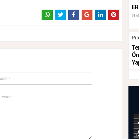
ER
04 A
Pro
Te
Ön
Ya
04 A