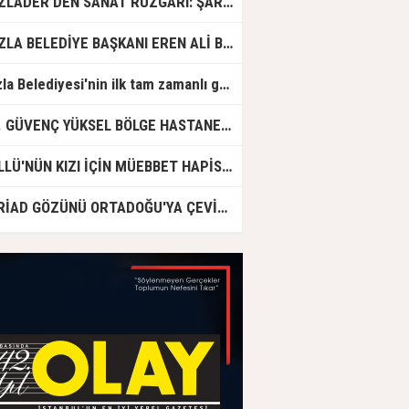
TUZLADER’DEN SANAT RÜZGARI: ŞARKILAR TUZLA İÇİN SÖYLENDİ
TUZLA BELEDİYE BAŞKANI EREN ALİ BİNGÖL’DEN İBB’YE SORULAR: "O ZAMAN NEDEN GÖRMEDİNİZ?
Tuzla Belediyesi'nin ilk tam zamanlı gündüz bakımevi için ön kayıtlar başlıyor
DR. GÜVENÇ YÜKSEL BÖLGE HASTANESİ'NDE ÇALIŞMAYA BAŞLADI
GÜLLÜ'NÜN KIZI İÇİN MÜEBBET HAPİS CEZASI İSTENDİ!
ASRİAD GÖZÜNÜ ORTADOĞU'YA ÇEVİRDİ