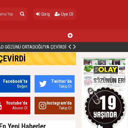
Giriş
Üye Ol
D GÖZÜNÜ ORTADOĞU'YA ÇEVİRDİ
ÇEVİRDİ
Facebook'ta
Twitter'da
Beğen
Takip Et
Youtube'da
Instagram'da
Abone Ol
Takip Et
En Yeni Haberler