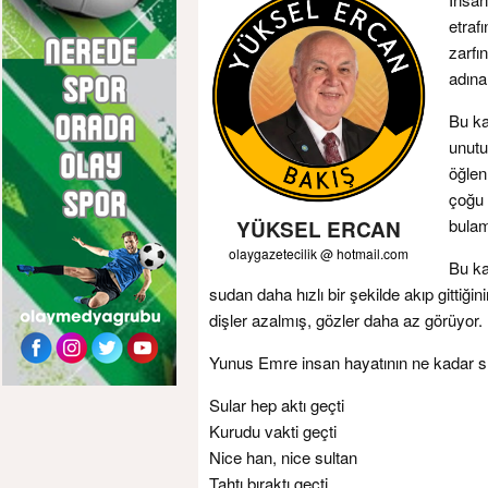
etraf
zarfı
adına
Bu ka
unutu
öğlen
çoğu 
bula
YÜKSEL ERCAN
olaygazetecilik @ hotmail.com
Bu ka
sudan daha hızlı bir şekilde akıp gittiğ
dişler azalmış, gözler daha az görüyor.
Yunus Emre insan hayatının ne kadar sınırl
Sular hep aktı geçti
Kurudu vakti geçti
Nice han, nice sultan
Tahtı bıraktı geçti