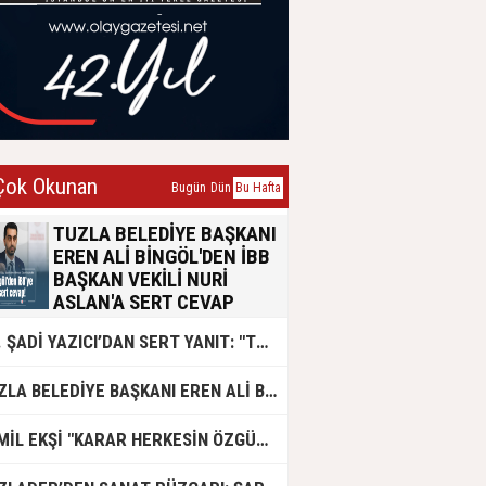
ok Okunan
Bugün
Dün
Bu Hafta
TUZLA BELEDİYE BAŞKANI
EREN ALİ BİNGÖL'DEN İBB
BAŞKAN VEKİLİ NURİ
ASLAN'A SERT CEVAP
Tuzla Belediye Başkanı Eren Ali
DR. ŞADİ YAZICI’DAN SERT YANIT: "TUZLA’YA YÖNELİK KİN VE HIRSIN TUTARSIZLIKLAR MANZUMESİ"
Bingöl, İBB Başkan Vekili Nuri
Aslan’ın emsal transferi konusundaki
açıklamalarına yazılı bir basın
TUZLA BELEDİYE BAŞKANI EREN ALİ BİNGÖL AK PARTİ'DE
açıklamasıyla yanıt verdi. Konunun
siyasi polemik değil, yaklaşık 50 bin
Tuzlalının geleceğini ilgilendiren
CEMİL EKŞİ "KARAR HERKESİN ÖZGÜRLÜĞÜ"
hayati bir sorun olduğunu vurgulayan
Bingöl, usulsüzlük iddialarının 2019-
2024 yıllarına ait olduğunu belirtti.