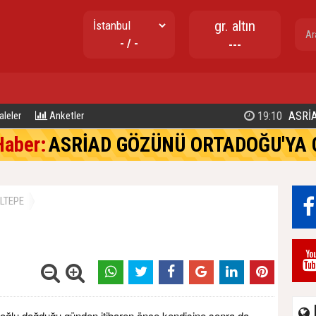
gr. altın
- / -
---
19:10
ASRİA
leler
Anketler
Haber:
ASRİAD GÖZÜNÜ ORTADOĞU'YA 
LTEPE
oğlu doğduğu günden itibaren önce kendisine sonra da