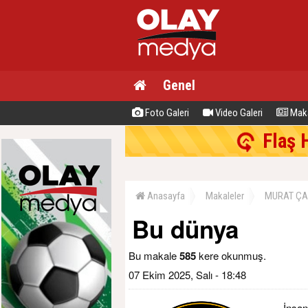
Genel
Foto Galeri
Video Galeri
Maka
Flaş 
Anasayfa
Makaleler
MURAT ÇA
Bu dünya
Bu makale
585
kere okunmuş.
07 Ekim 2025, Salı - 18:48
İnsan