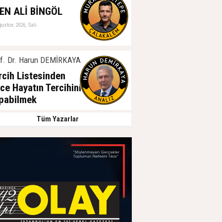
EN ALİ BİNGÖL
ğustos 2026, Salı
f. Dr. Harun DEMİRKAYA
rcih Listesinden
ce Hayatın Tercihini
pabilmek
ğustos 2026, Salı
Tüm Yazarlar