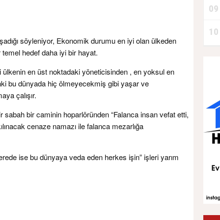
09
10
şadığı söyleniyor, Ekonomik durumu en iyi olan ülkeden
 temel hedef daha iyi bir hayat.
i ülkenin en üst noktadaki yöneticisinden , en yoksul en
ki bu dünyada hiç ölmeyecekmiş gibi yaşar ve
aya çalışır.
r sabah bir caminin hoparlöründen “Falanca insan vefat etti,
ılınacak cenaze namazı ile falanca mezarlığa
erede ise bu dünyaya veda eden herkes işin” işleri yarım