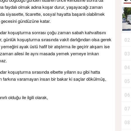
ına faydalı olmak adına koşar durur, yaşayacağı zaman
nda siyasette, ticarette, sosyal hayatta başarılı olabilmek
 gecesini gündüzüne katar.
dar koşuşturma sonrası çoğu zaman sabah kahvaltısını
r, günlük koşuşturma sırasında vakit darlığından olsa gerek
02
 yemeğini ayak üstü hafif bir atıştırma ile geçirir akşam ise
zaman ailesi ile aynı masada yemek yemeye imkan
03
T
maz.
04
D
dar koşuşturma sırasında elbette yılların su gibi hatta
inin farkına varamayan insan bir bakar ki saçlar dökülmüş,
05
06
T
ı olduğu ile ilgili olarak,
07
08