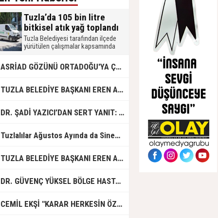
Tuzla’da 105 bin litre
bitkisel atık yağ toplandı
Tuzla Belediyesi tarafından ilçede
yürütülen çalışmalar kapsamında
2026 yılında 105 bin litre bitkisel atık
yağ toplandı. Muhtarlık, okul, mahalle
ASRİAD GÖZÜNÜ ORTADOĞU'YA ÇEVİRDİ
merkezi, mobil atık getirme merkezi,
işletme ve hanelerden toplanan atık
yağlar, biodizel üretiminde
UZLA BELEDİYE BAŞKANI EREN ALİ BİNGÖL’DEN İBB’YE SORULAR: "O ZAMAN NEDEN GÖRMEDİNİZ?
kullanılmak üzere geri dönüşüme
kazandırılıyor.
R. ŞADİ YAZICI’DAN SERT YANIT: "TUZLA’YA YÖNELİK KİN VE HIRSIN TUTARSIZLIKLAR MANZUMESİ"
Tuzlalılar Ağustos Ayında da Sinemaya Doyacak
UZLA BELEDİYE BAŞKANI EREN ALİ BİNGÖL'DEN İBB BAŞKAN VEKİLİ NURİ ASLAN'A SERT CEVAP
DR. GÜVENÇ YÜKSEL BÖLGE HASTANESİ'NDE ÇALIŞMAYA BAŞLADI
CEMİL EKŞİ "KARAR HERKESİN ÖZGÜRLÜĞÜ"