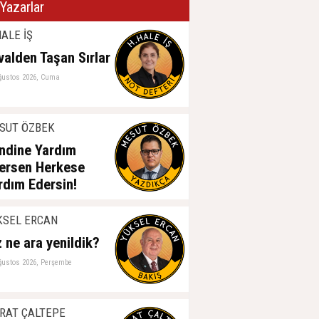
Yazarlar
ALE İŞ
valden Taşan Sırlar
ğustos 2026, Cuma
SUT ÖZBEK
ndine Yardım
ersen Herkese
rdım Edersin!
ğustos 2026, Perşembe
KSEL ERCAN
z ne ara yenildik?
ğustos 2026, Perşembe
RAT ÇALTEPE