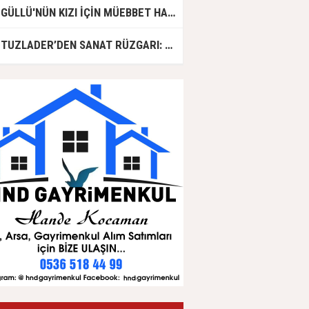
GÜLLÜ'NÜN KIZI İÇİN MÜEBBET HAPİS CEZASI İSTENDİ!
TUZLADER’DEN SANAT RÜZGARI: ŞARKILAR TUZLA İÇİN SÖYLENDİ