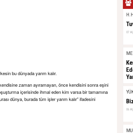
H.H
Tu
07 A
ME
Ke
Ed
esin bu dünyada yarım kalır.
Ya
 kendisine zaman ayıramayan, önce kendisini sonra eşini
06 A
 koşuşturma içerisinde ihmal eden kim varsa bir tamamına
YÜ
sı dünya, burada tüm işler yarım kalır” ifadesini
Bi
06 A
MU