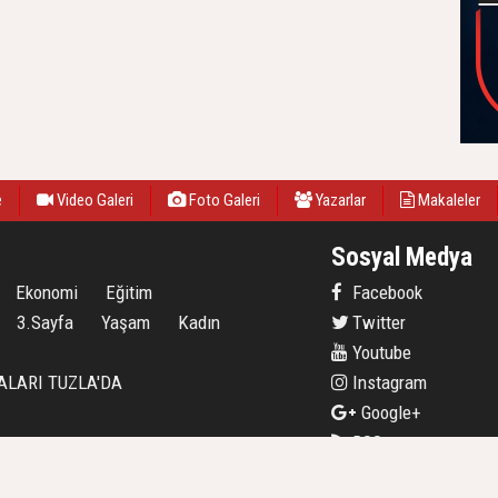
e
Video Galeri
Foto Galeri
Yazarlar
Makaleler
Sosyal Medya
Ekonomi
Eğitim
Facebook
3.Sayfa
Yaşam
Kadın
Twitter
Youtube
ALARI TUZLA'DA
Instagram
Google+
RSS