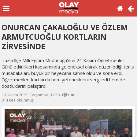
ONURCAN ÇAKALOĞLU VE ÖZLEM
ARMUTCUOĞLU KORTLARIN
ZİRVESİNDE
Tuzla İlçe Milli Eğitim Müdürlüğü'nün 24 Kasım Öğretmenler
Günü etkinlikleri kapsamında geleneksel olarak düzenlediği tenis
müsabakaları, büyük bir heyecana sahne oldu ve sona erdi.
Öğretmenler, kortlarda hem yeteneklerini sergiledi hem de
dostluklarını pekiştirdi.
19 Kasım 2025, Çarşamba, 17:58 -
Eğitim
814 kez okunmuş.