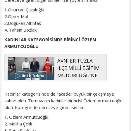
1.Onurcan Çakaloğlu
2.Ömer Mol
3.Doğukan Altıntaş
4. Tahsin Bozlak
KADINLAR KATEGORİSİNDE BİRİNCİ ÖZLEM
ARMUTCUOĞLU
AVNİ ER TUZLA
İLÇE MİLLİ EĞİTİM
MÜDÜRLÜĞÜ'NE
ŞUBE MÜDÜRÜ
OLARAK ATANDI
Kadınlar kategorisinde de raketler büyük bir çekişmeye
sahne oldu. Turnuvanın kadınlar birincisi Özlem Armutcuoğlu
oldu. Kategoride dereceye giren isimler:
1. Özlem Armutcuoğlu
2. Meliha Çelik
3. Sena Sarıkaya