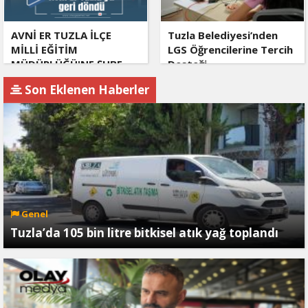
AVNİ ER TUZLA İLÇE
Tuzla Belediyesi’nden
MİLLİ EĞİTİM
LGS Öğrencilerine Tercih
MÜDÜRLÜĞÜ'NE ŞUBE
Desteği
MÜDÜRÜ OLARAK
Son Eklenen Haberler
ATANDI
Genel
Tuzla’da 105 bin litre bitkisel atık yağ toplandı