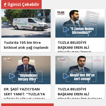
İlginizi Çekebilir
Tuzla’da 105 bin litre
TUZLA BELEDİYE
bitkisel atık yağ toplandı
BAŞKANI EREN ALİ
BİNGÖL’DEN İBB’YE
SORULAR: "O ZAMAN
NEDEN GÖRMEDİNİZ?
DR. ŞADİ YAZICI’DAN
TUZLA BELEDİYE
SERT YANIT: "TUZLA’YA
BAŞKANI EREN ALİ
YÖNELİK KİN VE HIRSIN
BİNGÖL'DEN İBB BAŞKAN
TUTARSIZLIKLAR
VEKİLİ NURİ ASLAN'A