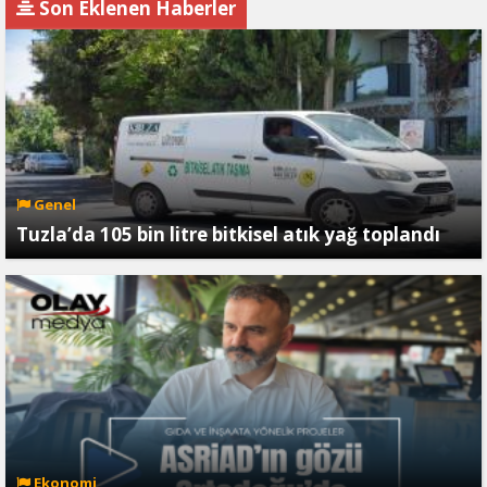
Son Eklenen Haberler
MANZUMESİ"
SERT CEVAP
Genel
Tuzla’da 105 bin litre bitkisel atık yağ toplandı
Ekonomi