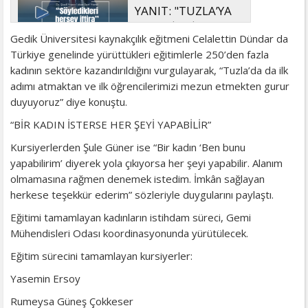
YANIT: "TUZLA’YA
YÖNELİK KİN VE
Gedik Üniversitesi kaynakçılık eğitmeni Celalettin Dündar da
HIRSIN TUTARSIZLIKLAR MANZUMESİ"
Türkiye genelinde yürüttükleri eğitimlerle 250’den fazla
kadının sektöre kazandırıldığını vurgulayarak, “Tuzla’da da ilk
adımı atmaktan ve ilk öğrencilerimizi mezun etmekten gurur
duyuyoruz” diye konuştu.
“BİR KADIN İSTERSE HER ŞEYİ YAPABİLİR”
Kursiyerlerden Şule Güner ise “Bir kadın ‘Ben bunu
yapabilirim’ diyerek yola çıkıyorsa her şeyi yapabilir. Alanım
olmamasına rağmen denemek istedim. İmkân sağlayan
herkese teşekkür ederim” sözleriyle duygularını paylaştı.
Eğitimi tamamlayan kadınların istihdam süreci, Gemi
Mühendisleri Odası koordinasyonunda yürütülecek.
Eğitim sürecini tamamlayan kursiyerler:
Yasemin Ersoy
Rumeysa Güneş Çokkeser