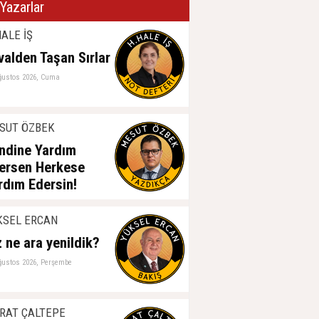
Yazarlar
ALE İŞ
valden Taşan Sırlar
ğustos 2026, Cuma
SUT ÖZBEK
ndine Yardım
ersen Herkese
rdım Edersin!
ğustos 2026, Perşembe
KSEL ERCAN
z ne ara yenildik?
ğustos 2026, Perşembe
RAT ÇALTEPE