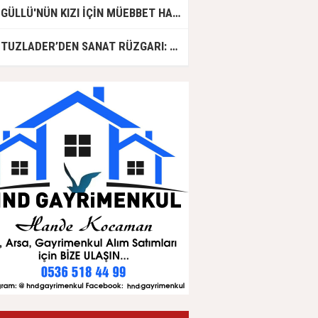
GÜLLÜ'NÜN KIZI İÇİN MÜEBBET HAPİS CEZASI İSTENDİ!
TUZLADER’DEN SANAT RÜZGARI: ŞARKILAR TUZLA İÇİN SÖYLENDİ