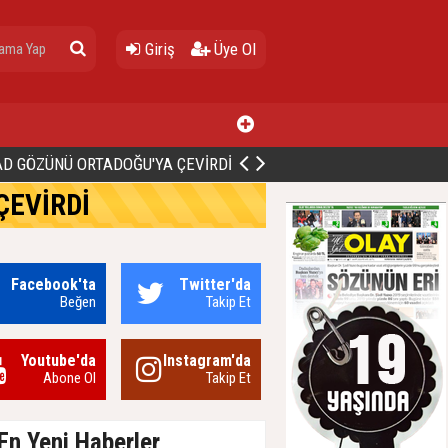
Giriş
Üye Ol
ALİ BİNGÖL’DEN İBB’YE SORULAR: "O ZAMAN NEDEN GÖRMEDİNİZ?
ÇEVİRDİ
Facebook'ta
Twitter'da
Beğen
Takip Et
Youtube'da
Instagram'da
Abone Ol
Takip Et
En Yeni Haberler