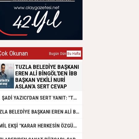
ok Okunan
Bugün
Dün
Bu Hafta
TUZLA BELEDİYE BAŞKANI
EREN ALİ BİNGÖL'DEN İBB
BAŞKAN VEKİLİ NURİ
ASLAN'A SERT CEVAP
Tuzla Belediye Başkanı Eren Ali
DR. ŞADİ YAZICI’DAN SERT YANIT: "TUZLA’YA YÖNELİK KİN VE HIRSIN TUTARSIZLIKLAR MANZUMESİ"
Bingöl, İBB Başkan Vekili Nuri
Aslan’ın emsal transferi konusundaki
açıklamalarına yazılı bir basın
TUZLA BELEDİYE BAŞKANI EREN ALİ BİNGÖL AK PARTİ'DE
açıklamasıyla yanıt verdi. Konunun
siyasi polemik değil, yaklaşık 50 bin
Tuzlalının geleceğini ilgilendiren
CEMİL EKŞİ "KARAR HERKESİN ÖZGÜRLÜĞÜ"
hayati bir sorun olduğunu vurgulayan
Bingöl, usulsüzlük iddialarının 2019-
2024 yıllarına ait olduğunu belirtti.