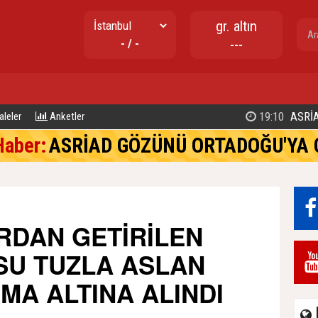
gr. altın
- / -
---
17:02
TUZLA BELEDİYE BAŞKANI EREN 
leler
Anketler
Haber:
ASRİAD GÖZÜNÜ ORTADOĞU'YA 
RDAN GETİRİLEN
SU TUZLA ASLAN
MA ALTINA ALINDI