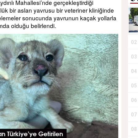
Aydınlı Mahallesi’nde gerçekleştirdiği
ük bir aslan yavrusu bir veteriner kliniğinde
ncelemeler sonucunda yavrunun kaçak yollarla
umda olduğu belirlendi.
02
03
T
04
D
05
06
T
07
08