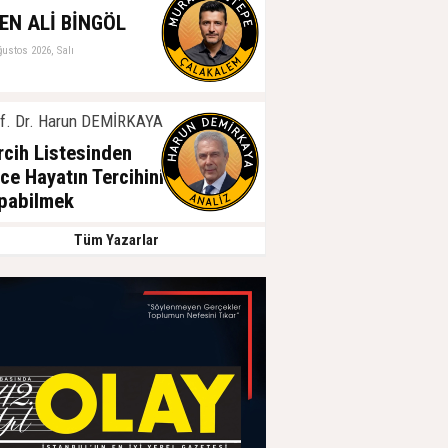
EN ALİ BİNGÖL
ğustos 2026, Salı
f. Dr. Harun DEMİRKAYA
rcih Listesinden
ce Hayatın Tercihini
pabilmek
ğustos 2026, Salı
Tüm Yazarlar