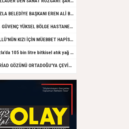
TUZLADER’DEN SANAT RÜZGARI: ŞARKILAR TUZLA İÇİN SÖYLENDİ
TUZLA BELEDİYE BAŞKANI EREN ALİ BİNGÖL’DEN İBB’YE SORULAR: "O ZAMAN NEDEN GÖRMEDİNİZ?
DR. GÜVENÇ YÜKSEL BÖLGE HASTANESİ'NDE ÇALIŞMAYA BAŞLADI
GÜLLÜ'NÜN KIZI İÇİN MÜEBBET HAPİS CEZASI İSTENDİ!
Tuzla’da 105 bin litre bitkisel atık yağ toplandı
ASRİAD GÖZÜNÜ ORTADOĞU'YA ÇEVİRDİ