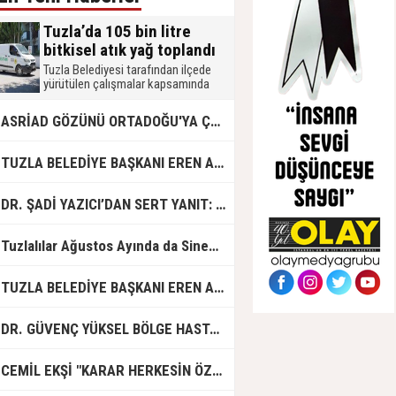
Tuzla’da 105 bin litre
bitkisel atık yağ toplandı
Tuzla Belediyesi tarafından ilçede
yürütülen çalışmalar kapsamında
2026 yılında 105 bin litre bitkisel atık
yağ toplandı. Muhtarlık, okul, mahalle
ASRİAD GÖZÜNÜ ORTADOĞU'YA ÇEVİRDİ
merkezi, mobil atık getirme merkezi,
işletme ve hanelerden toplanan atık
yağlar, biodizel üretiminde
UZLA BELEDİYE BAŞKANI EREN ALİ BİNGÖL’DEN İBB’YE SORULAR: "O ZAMAN NEDEN GÖRMEDİNİZ?
kullanılmak üzere geri dönüşüme
kazandırılıyor.
R. ŞADİ YAZICI’DAN SERT YANIT: "TUZLA’YA YÖNELİK KİN VE HIRSIN TUTARSIZLIKLAR MANZUMESİ"
Tuzlalılar Ağustos Ayında da Sinemaya Doyacak
UZLA BELEDİYE BAŞKANI EREN ALİ BİNGÖL'DEN İBB BAŞKAN VEKİLİ NURİ ASLAN'A SERT CEVAP
DR. GÜVENÇ YÜKSEL BÖLGE HASTANESİ'NDE ÇALIŞMAYA BAŞLADI
CEMİL EKŞİ "KARAR HERKESİN ÖZGÜRLÜĞÜ"