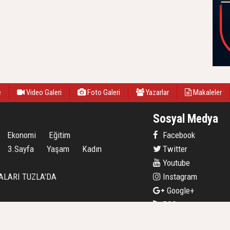
e
Video Galeri
Foto Galeri
Yazarlar
Makaleler
Sosyal Medya
Ekonomi
Eğitim
Facebook
3.Sayfa
Yaşam
Kadın
Twitter
Youtube
ALARI TUZLA'DA
Instagram
Google+
RSS