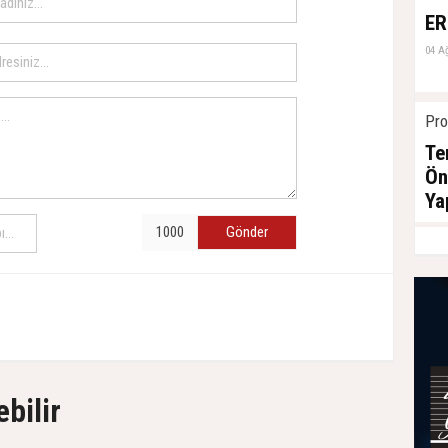
ER
04 A
Pro
Te
Ön
Ya
04 A
Gönder
ebilir