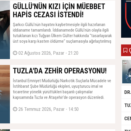
GÜLLÜ'NÜN KIZI İÇİN MÜEBBET
HAPİS CEZASI İSTENDİ!
Şarkıcı Güllü'nün hayatını kaybetmesiyle ilgili hazırlanan
iddianame tamamlandı. İddianamede Güllü'nün olayla ilgili
tutuklanan kızı Tuğyan Ülkem Gülter hakkında "tasarlayarak
üst soya karşı kasten öldürme" suçlamasıyla ağırlaştırılmış
müebbet hapis cezası istendi.
Ç
02 Ağustos 2026, Pazar - 21:20
TUZLA'DA ZEHİR OPERASYONU!
İstanbul Emniyet Müdürlüğü Narkotik Suçlarla Mücadele ve
İstihbarat Şube Müdürlüğü ekipleri, uyuşturucu imal ve
ticaretine yönelik yürüttükleri başarılı çalışmalar
kapsamında Tuzla ve Ataşehir'de operasyon düzenledi.
26 Temmuz 2026, Pazar - 14:50