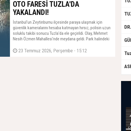
OTO FARESİ TUZLA'DA
YAKALANDI!
İstanbul'un Zeytinburnu ilçesinde paraya ulaşmak için
güvenlik kameralarını hesaba katmayan hırsız, polisin uzun
soluklu takibi sonucu Tuzla'da ele geçirildi. Olay, Mehmet
Nesih Özmen Mahallesi'nde meydana geldi. Park halindeki
bir otomobilin içerisinde yüklü miktarda döviz bulunduğunu
fark eden şüpheli, kısa sürede soygunu gerçekleştirerek
23 Temmuz 2026, Perşembe - 15:12
olay yerinden kaçtı.