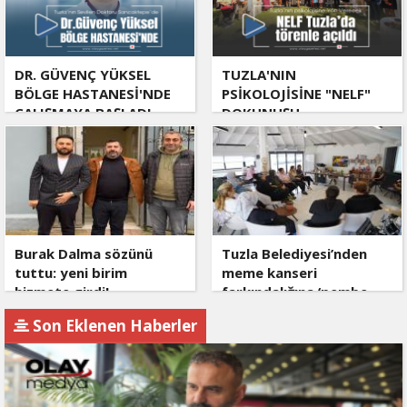
DR. GÜVENÇ YÜKSEL
TUZLA'NIN
BÖLGE HASTANESİ'NDE
PSİKOLOJİSİNE "NELF"
ÇALIŞMAYA BAŞLADI
DOKUNUŞU
Burak Dalma sözünü
Tuzla Belediyesi’nden
tuttu: yeni birim
meme kanseri
hizmete girdi!
farkındalığına ‘pembe
dokunuş’
Son Eklenen Haberler